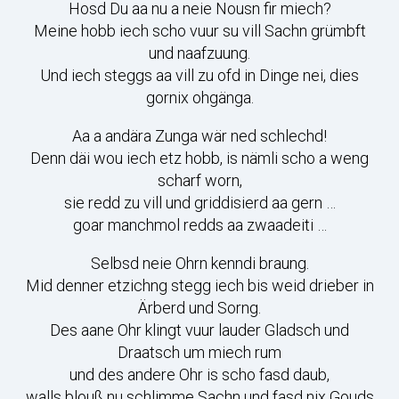
Hosd Du aa nu a neie Nousn fir miech?
Meine hobb iech scho vuur su vill Sachn grümbft
und naafzuung.
Und iech steggs aa vill zu ofd in Dinge nei, dies
gornix ohgänga.
Aa a andära Zunga wär ned schlechd!
Denn däi wou iech etz hobb, is nämli scho a weng
scharf worn,
sie redd zu vill und griddisierd aa gern …
goar manchmol redds aa zwaadeiti …
Selbsd neie Ohrn kenndi braung.
Mid denner etzichng stegg iech bis weid drieber in
Ärberd und Sorng.
Des aane Ohr klingt vuur lauder Gladsch und
Draatsch um miech rum
und des andere Ohr is scho fasd daub,
walls blouß nu schlimme Sachn und fasd nix Gouds