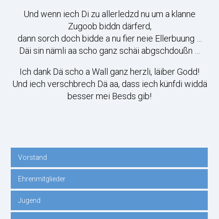
Und wenn iech Di zu allerledzd nu um a klanne
Zugoob biddn därferd,
dann sorch doch bidde a nu fier neie Ellerbuung …
Däi sin nämli aa scho ganz schäi abgschdoußn …
Ich dank Dä scho a Wall ganz herzli, läiber Godd!
Und iech verschbrech Dä aa, dass iech künfdi widdä
besser mei Besds gib!
Vorstand
Navigation
Ehrenmitglieder
überspringen
Jugend