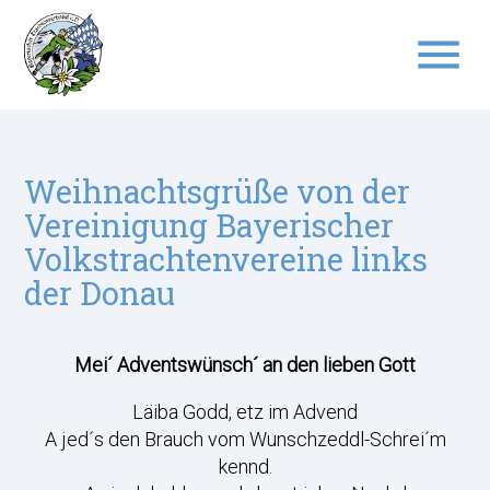
menu
Suchbegriffe
SUCHEN
Weihnachtsgrüße von der
Vereinigung Bayerischer
Volkstrachtenvereine links
der Donau
Mei´ Adventswünsch´ an den lieben Gott
Läiba Godd, etz im Advend
A jed´s den Brauch vom Wunschzeddl-Schrei´m
kennd.