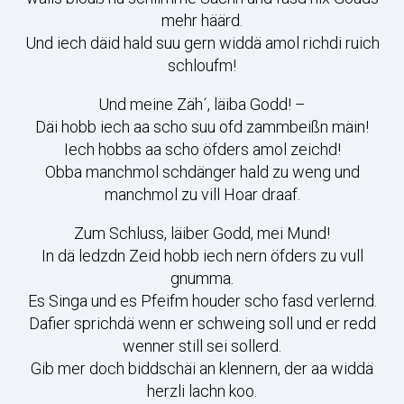
mehr häärd.
Und iech däid hald suu gern widdä amol richdi ruich
schloufm!
Und meine Zäh´, läiba Godd! –
Däi hobb iech aa scho suu ofd zammbeißn mäin!
Iech hobbs aa scho öfders amol zeichd!
Obba manchmol schdänger hald zu weng und
manchmol zu vill Hoar draaf.
Zum Schluss, läiber Godd, mei Mund!
In dä ledzdn Zeid hobb iech nern öfders zu vull
gnumma.
Es Singa und es Pfeifm houder scho fasd verlernd.
Dafier sprichdä wenn er schweing soll und er redd
wenner still sei sollerd.
Gib mer doch biddschäi an klennern, der aa widdä
herzli lachn koo.