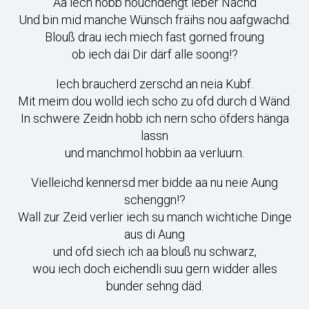
Aa iech hobb nouchdengt ieber Nachd
Und bin mid manche Wünsch fräihs nou aafgwachd.
Blouß drau iech miech fast gorned froung
ob iech däi Dir därf alle soong!?
Iech braucherd zerschd an neia Kubf.
Mit meim dou wolld iech scho zu ofd durch d Wänd.
In schwere Zeidn hobb ich nern scho öfders hänga
lassn
und manchmol hobbin aa verluurn.
Vielleichd kennersd mer bidde aa nu neie Aung
schenggn!?
Wall zur Zeid verlier iech su manch wichtiche Dinge
aus di Aung
und ofd siech ich aa blouß nu schwarz,
wou iech doch eichendli suu gern widder alles
bunder sehng däd.