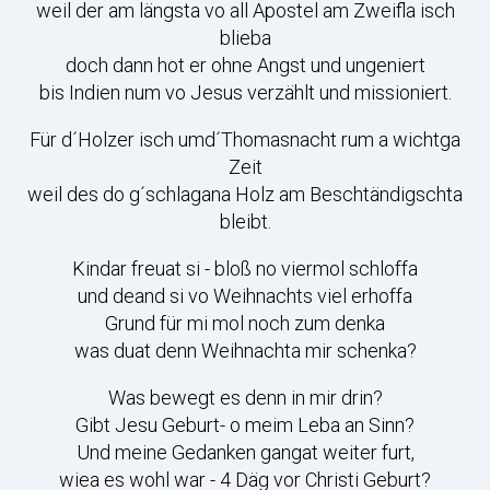
weil der am längsta vo all Apostel am Zweifla isch
blieba
doch dann hot er ohne Angst und ungeniert
bis Indien num vo Jesus verzählt und missioniert.
Für d´Holzer isch umd´Thomasnacht rum a wichtga
Zeit
weil des do g´schlagana Holz am Beschtändigschta
bleibt.
Kindar freuat si - bloß no viermol schloffa
und deand si vo Weihnachts viel erhoffa
Grund für mi mol noch zum denka
was duat denn Weihnachta mir schenka?
Was bewegt es denn in mir drin?
Gibt Jesu Geburt- o meim Leba an Sinn?
Und meine Gedanken gangat weiter furt,
wiea es wohl war - 4 Däg vor Christi Geburt?