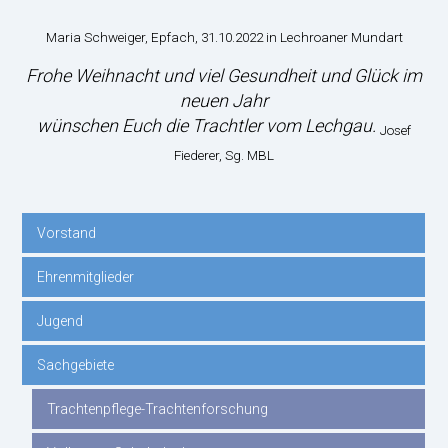
Maria Schweiger, Epfach, 31.10.2022 in Lechroaner Mundart
Frohe Weihnacht und viel Gesundheit und Glück im
neuen Jahr
wünschen Euch die Trachtler vom Lechgau.
Josef
Fiederer, Sg. MBL
Vorstand
Navigation
Ehrenmitglieder
überspringen
Jugend
Sachgebiete
Trachtenpflege-Trachtenforschung