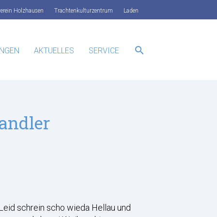
verein Holzhausen
Trachtenkulturzentrum
Laden
search
UNGEN
AKTUELLES
SERVICE
SUCHEN
andler
eid schrein scho wieda Hellau und