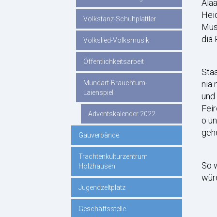
Alaa
Heid
Volkstanz-Schuhplattler
Muse
dia 
Volkslied-Volksmusik
Öffentlichkeitsarbeit
Staa
nia 
Mundart-Brauchtum-
Laienspiel
und 
Feir
Adventskalender 2022
o u
geh
Gauverbände
Trachtenkulturzentrum
So w
Holzhausen
würd
Jugendzeltplatz
Geschäftsstelle