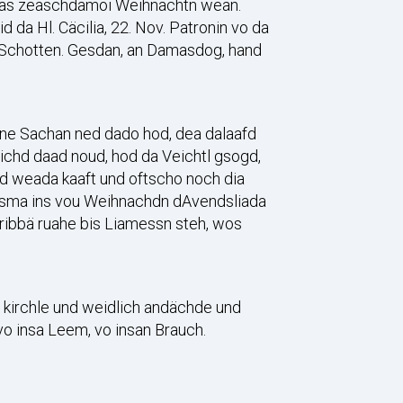
ossmas zeaschdamoi Weihnachtn wean.
da Hl. Cäcilia, 22. Nov. Patronin vo da
 Schotten. Gesdan, an Damasdog, hand
eine Sachan ned dado hod, dea dalaafd
ichd daad noud, hod da Veichtl gsogd,
eid weada kaaft und oftscho noch dia
oosma ins vou Weihnachdn dAvendsliada
ibbä ruahe bis Liamessn steh, wos
s kirchle und weidlich andächde und
vo insa Leem, vo insan Brauch.