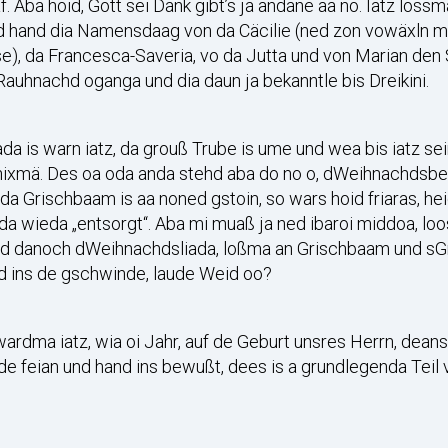
f. Aba hoid, Gott sei Dank gibt’s ja andane aa no. Iatz l
 hand dia Namensdaag von da Cäcilie (ned zon vowäxln mid 
), da Francesca-Saveria, vo da Jutta und von Marian den
Rauhnachd oganga und dia daun ja bekanntle bis Dreikini.
da is warn iatz, da grouß Trube is ume und wea bis iatz s
nixmä. Des oa oda anda stehd aba do no o, dWeihnachdsbe
da Grischbaam is aa noned gstoin, so wars hoid friaras, h
da wieda „entsorgt“. Aba mi muaß ja ned ibaroi middoa, l
nd danoch dWeihnachdsliada, loßma an Grischbaam und sGr
d ins de gschwinde, laude Weid oo?
ardma iatz, wia oi Jahr, auf de Geburt unsres Herrn, dean
e feian und hand ins bewußt, dees is a grundlegenda Teil 