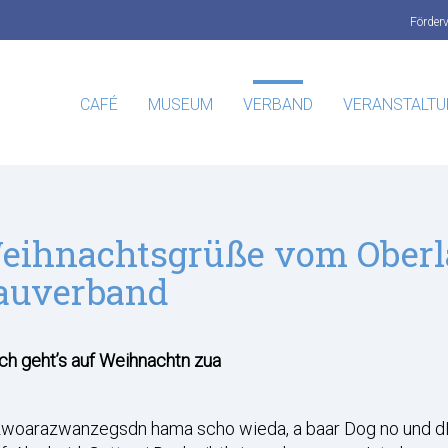
Förder
CAFÉ
MUSEUM
VERBAND
VERANSTALT
eihnachtsgrüße vom Oberl
auverband
ch geht’s auf Weihnachtn zua
zwoarazwanzegsdn hama scho wieda, a baar Dog no und dL