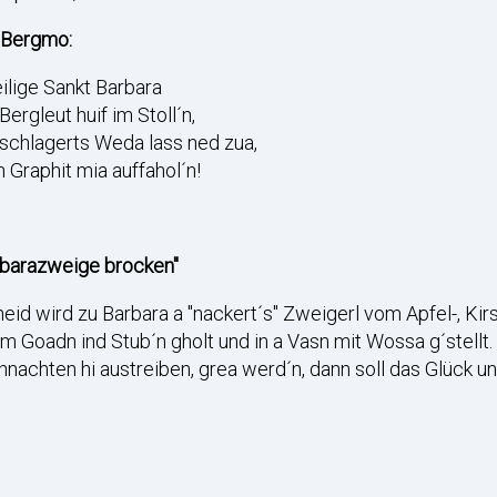
 Bergmo:
ilige Sankt Barbara
Bergleut huif im Stoll´n,
schlagerts Weda lass ned zua,
n Graphit mia auffahol´n!
rbarazweige brocken"
eid wird zu Barbara a "nackert´s" Zweigerl vom Apfel-, K
m Goadn ind Stub´n gholt und in a Vasn mit Wossa g´stellt
nachten hi austreiben, grea werd´n, dann soll das Glück u