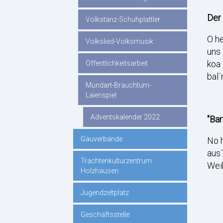
Der
Volkstanz-Schuhplattler
O he
Volkslied-Volksmusik
uns 
koa 
Öffentlichkeitsarbeit
bal´
Mundart-Brauchtum-
Laienspiel
Adventskalender 2022
"Ba
Gauverbände
No h
aus´
Trachtenkulturzentrum
Weih
Holzhausen
Jugendzeltplatz
Geschäftsstelle