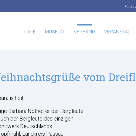
Förder
CAFÉ
MUSEUM
VERBAND
VERANSTALT
eihnachtsgrüße vom Dreif
ara is heit
ige Barbara Nothelfer der Bergleute.
uch der Bergleute des einzigen
phitwerk Deutschlands
ropfmühl, Landkreis Passau.