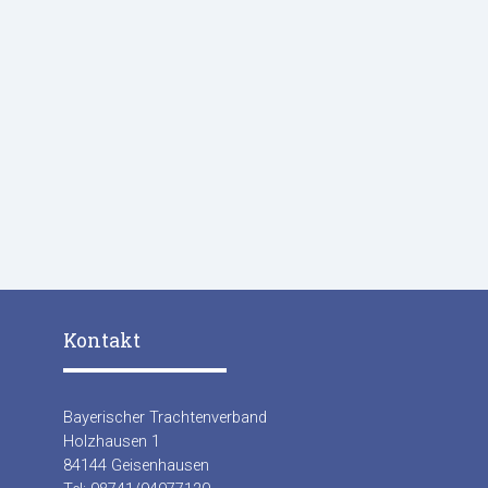
Kontakt
Bayerischer Trachtenverband
Holzhausen 1
84144 Geisenhausen