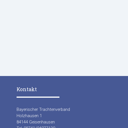
Kontakt
Bayerischer Trachtenverband
Holzhausen 1
84144 Geisenhausen