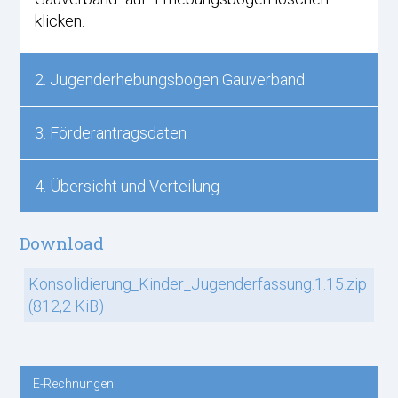
klicken.
2. Jugenderhebungsbogen Gauverband
3. Förderantragsdaten
4. Übersicht und Verteilung
Download
Konsolidierung_Kinder_Jugenderfassung.1.15.zip
(812,2 KiB)
E-Rechnungen
Navigation