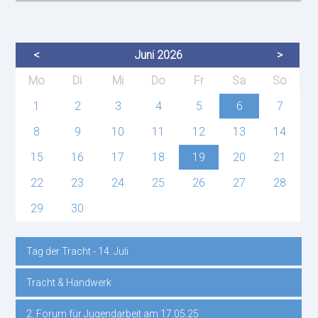
<
Juni 2026
>
ntag
enstag
ttwoch
nnerstag
eitag
mstag
nntag
Mo
Di
Mi
Do
Fr
Sa
So
1
2
3
4
5
6
7
8
9
10
11
12
13
14
15
16
17
18
19
20
21
22
23
24
25
26
27
28
29
30
Tag der Tracht - 14. Juli
Navigation
Tracht & Handwerk
überspringen
2. Forum für Jugendarbeit am 17.05.25