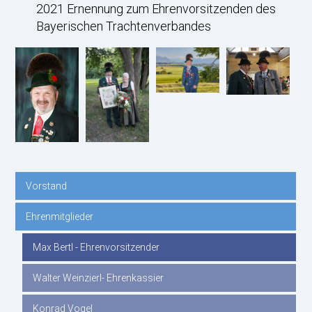
2021 Ernennung zum Ehrenvorsitzenden des
Bayerischen Trachtenverbandes
Vorstand
Navigation
Ehrenmitglieder
überspringen
Max Bertl - Ehrenvorsitzender
Walter Weinzierl- Ehrenkassier
Konrad Vogel