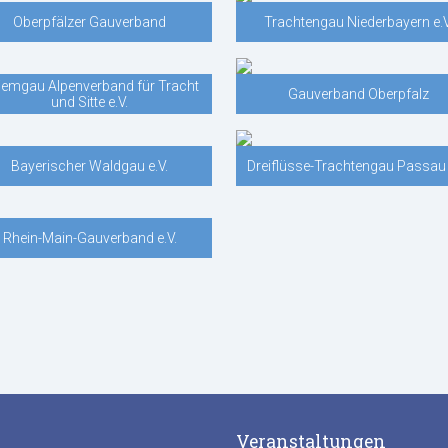
Oberpfälzer Gauverband
Trachtengau Niederbayern e.V
iemgau Alpenverband für Tracht
Gauverband Oberpfalz
und Sitte e.V.
Bayerischer Waldgau e.V.
Dreiflüsse-Trachtengau Passau 
Rhein-Main-Gauverband e.V.
Veranstaltungen