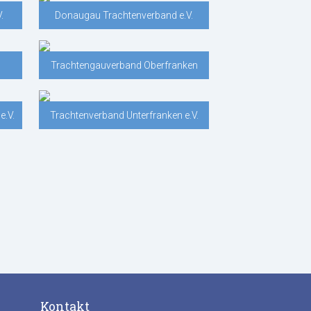
.
Donaugau Trachtenverband e.V.
Trachtengauverband Oberfranken
e.V.
Trachtenverband Unterfranken e.V.
Kontakt