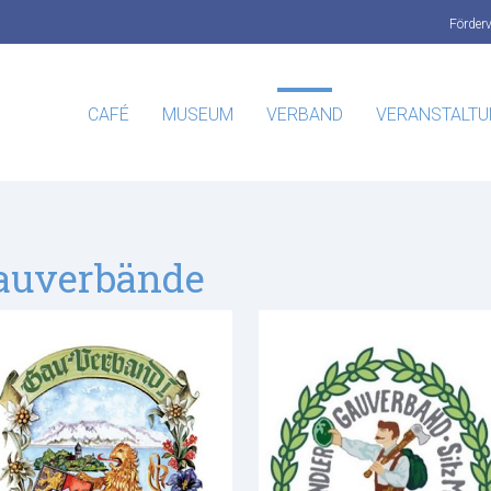
Förder
CAFÉ
MUSEUM
VERBAND
VERANSTALT
auverbände