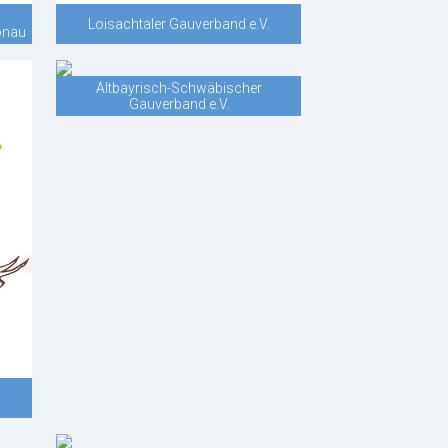
Loisachtaler Gauverband e.V.
Donau
Altbayrisch-Schwäbischer
Gauverband e.V.