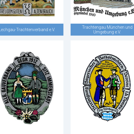
Trachtengau München und
Lechgau-Trachtenverband e.V.
Umgebung e.V.