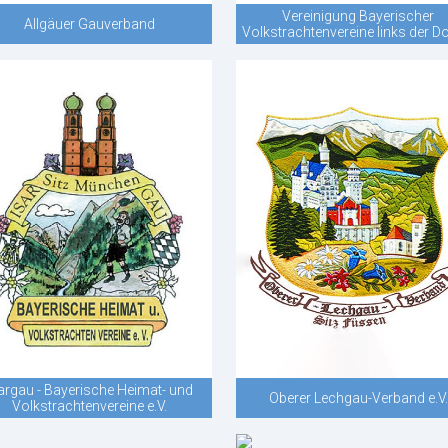
Vereinigung Bayerischer
Allgäuer Gauverband
Volkstrachtenvereine links der 
argau - Bayerische Heimat- und
Oberer Lechgau-Verband e.V.
Volkstrachtenvereine e.V.