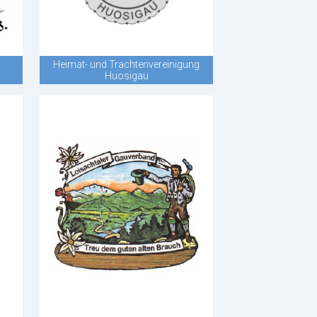
Heimat- und Trachtenvereinigung
Huosigau