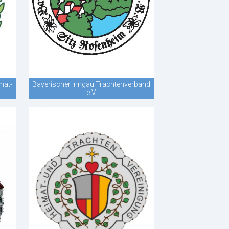
mat-
Bayerischer Inngau Trachtenverband
e.V.