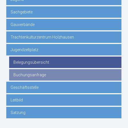
Sachgebiete
Gauverbände
Trachtenkulturzentrum Holzhausen
Jugendzeltplatz
Belegungsübersicht
Buchungsanfrage
Geschäftsstelle
Leitbild
Satzung