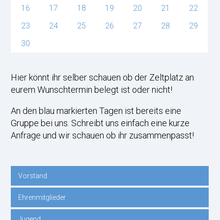
16
17
18
19
20
21
22
23
24
25
26
27
28
29
30
Hier könnt ihr selber schauen ob der Zeltplatz an
eurem Wunschtermin belegt ist oder nicht!
An den blau markierten Tagen ist bereits eine
Gruppe bei uns. Schreibt uns einfach eine kurze
Anfrage und wir schauen ob ihr zusammenpasst!
Vorstand
Navigation
Ehrenmitglieder
überspringen
Jugend