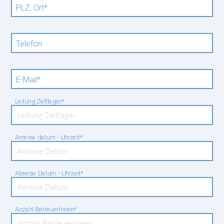
Pflichtfeld
PLZ, Ort
*
Telefon
Pflichtfeld
E-Mail
*
Pflichtfeld
Leitung Zeltlager
*
Pflichtfeld
Anreise datum - Uhrzeit
*
Pflichtfeld
Abreise Datum - Uhrzeit
*
Pflichtfeld
Anzahl BetreuerInnen
*