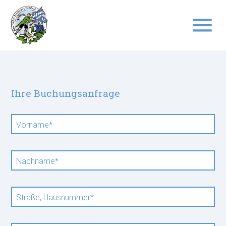
menu
Suchbegriffe
SUCHEN
Ihre Buchungsanfrage
Pflichtfeld
Vorname
*
Pflichtfeld
Nachname
*
Pflichtfeld
Straße, Hausnummer
*