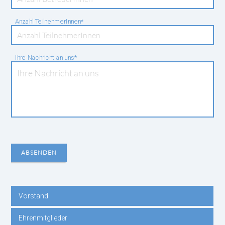
Pflichtfeld
Anzahl TeilnehmerInnen
*
Pflichtfeld
Ihre Nachricht an uns
*
ABSENDEN
Vorstand
Navigation
Ehrenmitglieder