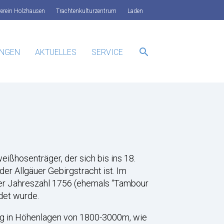
verein Holzhausen
Trachtenkulturzentrum
Laden
search
UNGEN
AKTUELLES
SERVICE
SUCHEN
eißhosenträger, der sich bis ins 18.
er Allgäuer Gebirgstracht ist. Im
er Jahreszahl 1756 (ehemals “Tambour
det wurde.
ng in Höhenlagen von 1800-3000m, wie