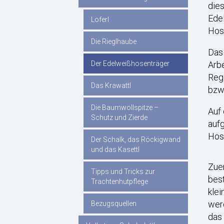
dies
Ede
Loferl
Hos
Die Rieglhaube
Das 
Arbe
Der Edelweißhosenträger
Rege
Das Krawattl
bzw
Die Baumwollspitze –
Auf 
Schutz und Zierde
aufg
Hos
Der Schalk, das Röckigwand
und das Kasettl
Zuer
Tipps und Tricks zur
bes
Trachtenhutpflege
kle
werd
Bezugsquellen
das