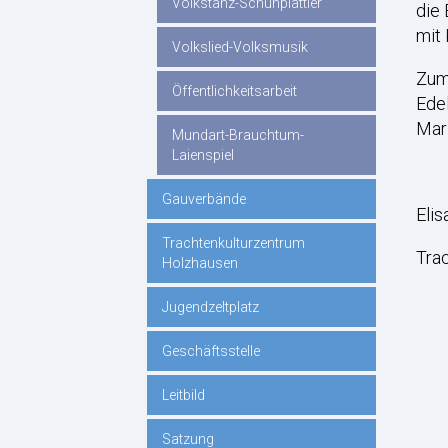
Volkstanz-Schuhplattler
die 
mit 
Volkslied-Volksmusik
Zum 
Öffentlichkeitsarbeit
Edel
Mari
Mundart-Brauchtum-
Laienspiel
Gauverbände
Elis
Trachtenkulturzentrum
Trac
Holzhausen
Jugendzeltplatz
Geschäftsstelle
Leitbild
Satzung