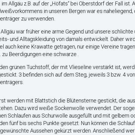
 im Allgäu z.B. auf der „Höfats“ bei Oberstdorf der Fall ist.
lweißvorkommens in unseren Bergen war es naheliegend, 
enträger zu verwenden.
Allgäu war früher eine arme Gegend und unsere schlichte 
its- und Alltagskleidung von damals entwickelt. Daher wi
l auch keine Krawatte getragen, nur einige Vereine tragen
. zu Beerdigungen eine schwarze .
den grünen Tuchstoff, der mit Vlieseline verstärkt ist, we
estickt. 3 befinden sich auf dem Steg, jeweils 3 bzw. 4 vor
enträgers.
st werden mit Blattstich die Blütensterne gestickt, die aus
tehen. Dazu wird weiße Sockenwolle verwendet. Der sogen
inen Schlaufen aus Schurwolle ausgefüllt und mit gelbem
en fünf bis sechs Punkte gesetzt. Nun können die Schlau
 gewünschte Aussehen gekürzt werden. Anschließend werde