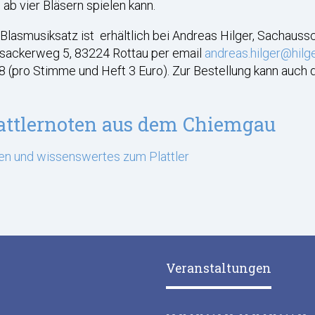
ab vier Bläsern spielen kann.
Blasmusiksatz ist erhältlich bei Andreas Hilger, Sachauss
sackerweg 5, 83224 Rottau per email
andreas.hilger@hilg
 (pro Stimme und Heft 3 Euro). Zur Bestellung kann auch
attlernoten aus dem Chiemgau
en und wissenswertes zum Plattler
Veranstaltungen