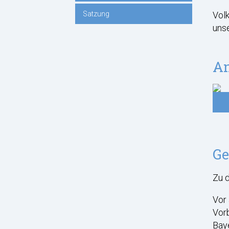
Volk
Satzung
unse
An
Ge
Zu d
Vor 
Vorb
Baye