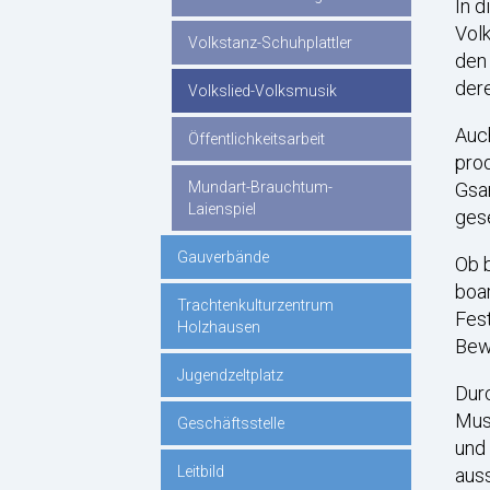
In d
Volk
Volkstanz-Schuhplattler
den
dere
Volkslied-Volksmusik
Auch
Öffentlichkeitsarbeit
prod
Gsan
Mundart-Brauchtum-
Laienspiel
ges
Gauverbände
Ob b
boar
Trachtenkulturzentrum
Fest
Holzhausen
Bewe
Jugendzeltplatz
Durc
Musi
Geschäftsstelle
und 
Leitbild
auss