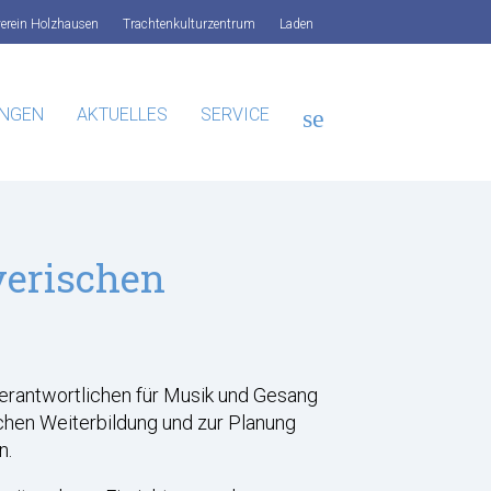
verein Holzhausen
Trachtenkulturzentrum
Laden
UNGEN
AKTUELLES
SERVICE
search
SUCHEN
yerischen
Verantwortlichen für Musik und Gesang
chen Weiterbildung und zur Planung
n.