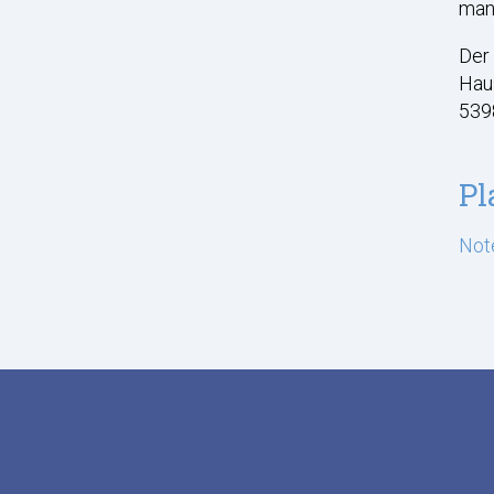
man 
Der 
Hau
5398
Pl
Not