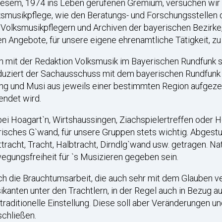
iesem, 1974 ins Leben gerufenen Gremium, versuchen wir 
smusikpflege, wie den Beratungs- und Forschungsstellen 
 Volksmusikpflegern und Archiven der bayerischen Bezirk
n Angebote, für unsere eigene ehrenamtliche Tätigkeit, zu
 mit der Redaktion Volksmusik im Bayerischen Rundfunk st
uziert der Sachausschuss mit dem bayerischen Rundfunk e
g und Musi aus jeweils einer bestimmten Region aufgezei
endet wird.
ei Hoagart`n, Wirtshaussingen, Ziachspielertreffen oder H
isches G`wand, für unsere Gruppen stets wichtig. Abgestuf
tracht, Tracht, Halbtracht, Dirndlg`wand usw. getragen. Na
gungsfreiheit für `s Musizieren gegeben sein.
h die Brauchtumsarbeit, die auch sehr mit dem Glauben ve
kanten unter den Trachtlern, in der Regel auch in Bezug a
traditionelle Einstellung. Diese soll aber Veränderungen 
chließen.