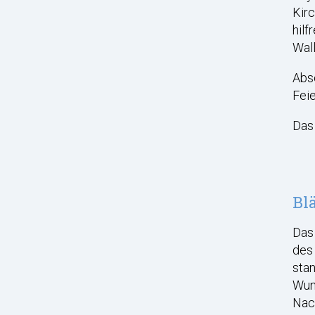
Kir
hilf
Wall
Absc
Feie
Das 
Bl
Das
des 
stan
Wuns
Nac