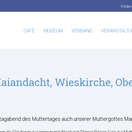
Förder
CAFÉ
MUSEUM
VERBAND
VERANSTALT
aiandacht, Wieskirche, Ob
tagabend des Muttertages auch unserer Muttergottes Mar
ngen die Gläubigen zusammen mit Wieskurat Pfarrer Florian Geis zur Mut