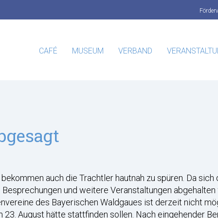
Förder
CAFÉ
MUSEUM
VERBAND
VERANSTALT
bgesagt
 bekommen auch die Trachtler hautnah zu spüren. Da sich 
, Besprechungen und weitere Veranstaltungen abgehalten
nvereine des Bayerischen Waldgaues ist derzeit nicht mögli
 23. August hätte stattfinden sollen. Nach eingehender Be