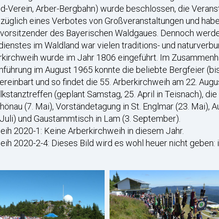
d-Verein, Arber-Bergbahn) wurde beschlossen, die Veranst
ezüglich eines Verbotes von Großveranstaltungen und hab
uvorsitzender des Bayerischen Waldgaues. Dennoch werden
dienstes im Waldland war vielen traditions- und naturve
berkirchweih wurde im Jahr 1806 eingeführt. Im Zusammen
nführung im August 1965 konnte die beliebte Bergfeier (bi
ereinbart und so findet die 55. Arberkirchweih am 22. Augu
stanztreffen (geplant Samstag, 25. April in Teisnach), di
önau (7. Mai), Vorständetagung in St. Englmar (23. Mai), A
 Juli) und Gaustammtisch in Lam (3. September).
eih 2020-1: Keine Arberkirchweih in diesem Jahr.
eih 2020-2-4: Dieses Bild wird es wohl heuer nicht geben: