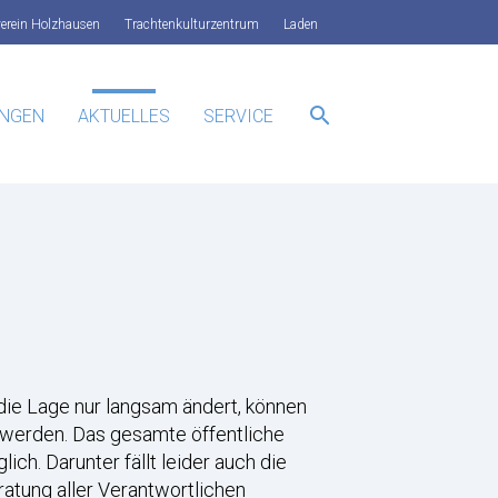
verein Holzhausen
Trachtenkulturzentrum
Laden
search
UNGEN
AKTUELLES
SERVICE
SUCHEN
die Lage nur langsam ändert, können
 werden. Das gesamte öffentliche
ch. Darunter fällt leider auch die
ratung aller Verantwortlichen