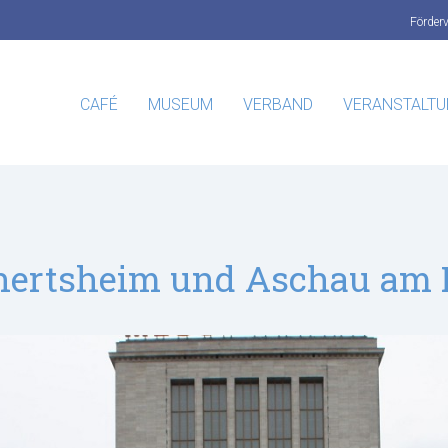
Förder
CAFÉ
MUSEUM
VERBAND
VERANSTALT
ichertsheim und Aschau am 