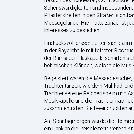
Besuch des Bundestags ab. Nächster Pr
Sehenswürdigkeiten und insbesondere a
Pflasterstreifen in den Straßen sicht
Messegelände. Hier hatte zunächst je
Interesses zu besuchen.
Eindrucksvoll präsentierten sich dann
in der Bayernhalle mit feinster Blasm
der Ramsauer Blaskapelle scharten s
böhmischen Klängen, welche die Musika
Begeistert waren die Messebesucher, d
Trachtentänzen, wie dem Mühlradl und 
Trachtenvereine Reichertsheim und Asc
Musikkapelle und die Trachtler nach d
zusammentrafen. Sie beeindruckten auc
Am Sonntagmorgen wurde die Heimreise
ein Dank an die Reiseleiterin Verena Kn