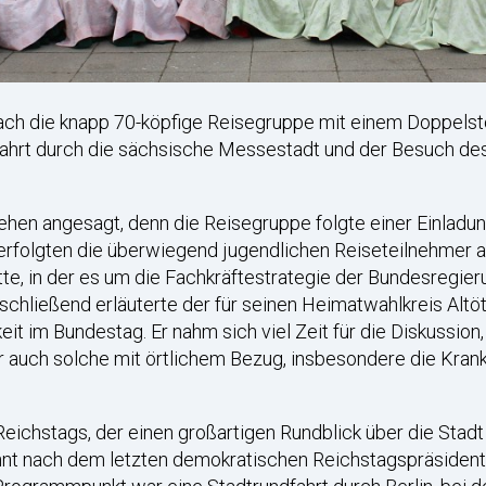
h die knapp 70-köpfige Reisegruppe mit einem Doppelstoc
ndfahrt durch die sächsische Messestadt und der Besuch d
ehen angesagt, denn die Reisegruppe folgte einer Einlad
verfolgten die überwiegend jugendlichen Reiseteilnehmer 
te, in der es um die Fachkräftestrategie der Bundesregie
chließend erläuterte der für seinen Heimatwahlkreis Altö
t im Bundestag. Er nahm sich viel Zeit für die Diskussion
r auch solche mit örtlichem Bezug, insbesondere die Kran
eichstags, der einen großartigen Rundblick über die Stad
nt nach dem letzten demokratischen Reichstagspräsident