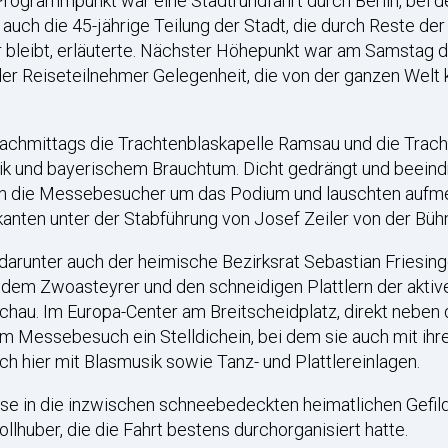
ogrammpunkt war eine Stadtrundfahrt durch Berlin, bei der
uch die 45-jährige Teilung der Stadt, die durch Reste der
bar bleibt, erläuterte. Nächster Höhepunkt war am Samsta
der Reiseteilnehmer Gelegenheit, die von der ganzen Wel
 nachmittags die Trachtenblaskapelle Ramsau und die Tra
usik und bayerischem Brauchtum. Dicht gedrängt und beei
ich die Messebesucher um das Podium und lauschten aufm
nten unter der Stabführung von Josef Zeiler von der Bühne
arunter auch der heimische Bezirksrat Sebastian Friesin
dem Zwoasteyrer und den schneidigen Plattlern der aktiv
hau. Im Europa-Center am Breitscheidplatz, direkt neben 
em Messebesuch ein Stelldichein, bei dem sie auch mit i
h hier mit Blasmusik sowie Tanz- und Plattlereinlagen.
 in die inzwischen schneebedeckten heimatlichen Gefilde 
ollhuber, die die Fahrt bestens durchorganisiert hatte.