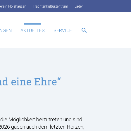
verein Holzhausen
Trachtenkulturzentrum
Laden
search
UNGEN
AKTUELLES
SERVICE
SUCHEN
d eine Ehre“
 die Möglichkeit beizutreten und sind
 2026 gaben auch dem letzten Herzen,