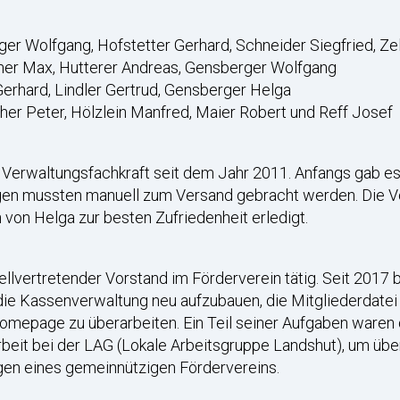
rger Wolfgang, Hofstetter Gerhard, Schneider Siegfried, Ze
tner Max, Hutterer Andreas, Gensberger Wolfgang
 Gerhard, Lindler Gertrud, Gensberger Helga
cher Peter, Hölzlein Manfred, Maier Robert und Reff Josef
 Verwaltungsfachkraft seit dem Jahr 2011. Anfangs gab es
en mussten manuell zum Versand gebracht werden. Die V
von Helga zur besten Zufriedenheit erledigt.
llvertretender Vorstand im Förderverein tätig. Seit 2017 b
die Kassenverwaltung neu aufzubauen, die Mitgliederdatei
Homepage zu überarbeiten. Ein Teil seiner Aufgaben ware
rbeit bei der LAG (Lokale Arbeitsgruppe Landshut), um übe
ngen eines gemeinnützigen Fördervereins.