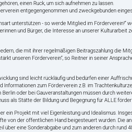
gehören, einen Ruck, um sich aufnehmen zu lassen.
erverein entgegengenommen und zweckgebunden einges
art unterstützen - so werde Mitglied im Förderverein!“ wo
rinnen und Bürger, die Interesse an unserer Kulturarbeit z
.
iedern, die mit ihrer regelmäßigen Beitragszahlung die Mi
tärkt unseren Förderverein“, so Reitner in seiner Ansprach
icklung sind leicht rückläufig und bedürfen einer Auffrisch
d Informationen zum Förderverein z.B. im Trachtenkulturz
n Berlin oder bei Gauveranstaltungen müssen durch weiter
uss als Stätte der Bildung und Begegnung für ALLE förder
 ein Projekt mit viel Eigenleistung und Idealismus. Insges
älfte von der öffentlichen Hand beigesteuert wurden. Die 
 Teil über eine Sonderabgabe und zum anderen durch rund 