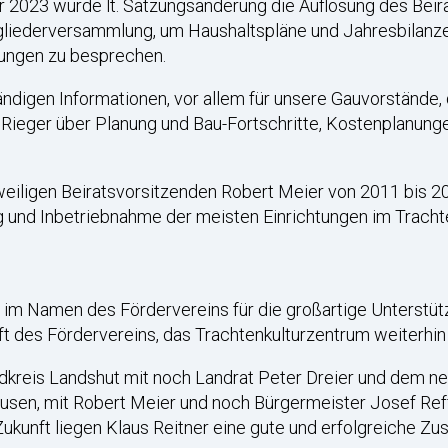
 2023 wurde lt. Satzungsänderung die Auflösung des Beira
itgliederversammlung, um Haushaltspläne und Jahresbilanz
ungen zu besprechen.
ändigen Informationen, vor allem für unsere Gauvorstände,
ieger über Planung und Bau-Fortschritte, Kostenplanungen
eweiligen Beiratsvorsitzenden Robert Meier von 2011 bis 
g und Inbetriebnahme der meisten Einrichtungen im Trachte
 im Namen des Fördervereins für die großartige Unterstüt
t des Fördervereins, das Trachtenkulturzentrum weiterhin f
dkreis Landshut mit noch Landrat Peter Dreier und dem ne
usen, mit Robert Meier und noch Bürgermeister Josef Re
 Zukunft liegen Klaus Reitner eine gute und erfolgreiche 