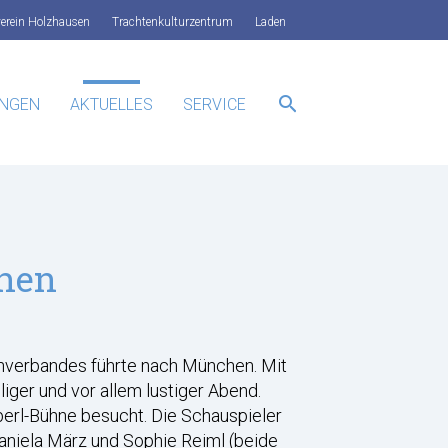
verein Holzhausen
Trachtenkulturzentrum
Laden
search
UNGEN
AKTUELLES
SERVICE
SUCHEN
chen
nverbandes führte nach München. Mit
er und vor allem lustiger Abend.
berl-Bühne besucht. Die Schauspieler
niela März und Sophie Reiml (beide