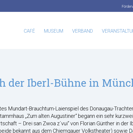
Förder
CAFÉ
MUSEUM
VERBAND
VERANSTALT
h der Iberl-Bühne in Mün
etes Mundart-Brauchtum-Laienspiel des Donaugau-Trachte
mhaus „Zum alten Augustiner“ begann ein sehr kurzweilig
chaft – Drei san Zwoa z´vui“ von Florian Günther in der I
beide bekannt aus dem Chiemgauer Volkstheater) sowie Da