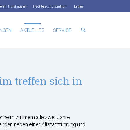
verein Holzhausen
Trachtenkulturzentrum
Laden
search
UNGEN
AKTUELLES
SERVICE
SUCHEN
m treffen sich in
nheim zu ihrem alle zwei Jahre
anden neben einer Altstadtführung und