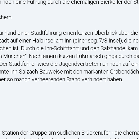
och eine Führung durch die ehemaligen Bierkeller der St
chern
 anhand einer Stadtführung einen kurzen Überblick über di
adt auf einer Halbinsel am Inn (einer sog. 7/8 Insel), die 
chen ist. Durch die Inn-Schifffahrt und den Salzhandel kam 
 München". Nach einem kurzen Fußmarsch gings durch das
 Der Stadtführer wies die Jugendvertreter nun noch auf e
nannte Inn-Salzach-Bauweise mit den markanten Grabendäche
her so manch verheerenden Brand verhindert haben.
 Station der Gruppe am südlichen Brückenufer - die ehema