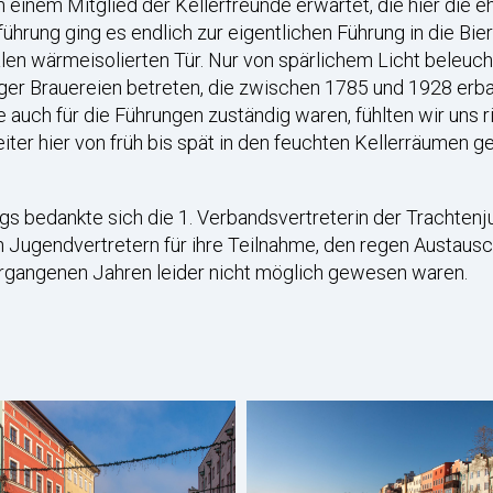
inem Mitglied der Kellerfreunde erwartet, die hier die e
führung ging es endlich zur eigentlichen Führung in die B
len wärmeisolierten Tür. Nur von spärlichem Licht beleuch
er Brauereien betreten, die zwischen 1785 und 1928 erba
 auch für die Führungen zuständig waren, fühlten wir uns ri
eiter hier von früh bis spät in den feuchten Kellerräumen ge
s bedankte sich die 1. Verbandsvertreterin der Trachten
 Jugendvertretern für ihre Teilnahme, den regen Austausc
ergangenen Jahren leider nicht möglich gewesen waren.