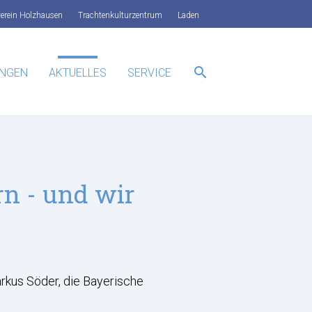
verein Holzhausen
Trachtenkulturzentrum
Laden
search
UNGEN
AKTUELLES
SERVICE
SUCHEN
n - und wir
rkus Söder, die Bayerische