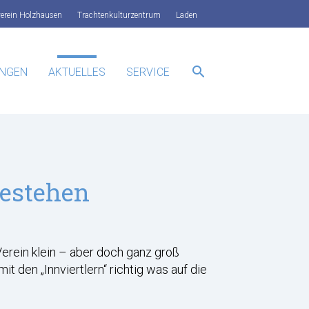
verein Holzhausen
Trachtenkulturzentrum
Laden
search
UNGEN
AKTUELLES
SERVICE
SUCHEN
Bestehen
Verein klein – aber doch ganz groß
it den „Innviertlern“ richtig was auf die