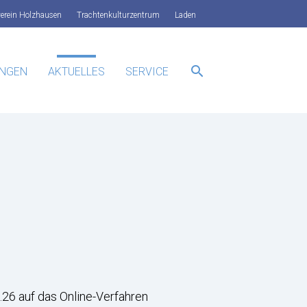
verein Holzhausen
Trachtenkulturzentrum
Laden
search
UNGEN
AKTUELLES
SERVICE
SUCHEN
26 auf das Online-Verfahren