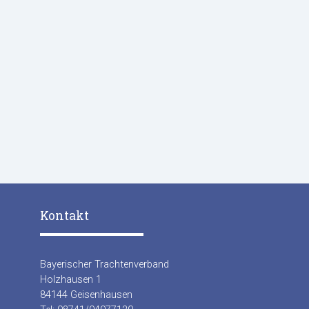
Kontakt
Bayerischer Trachtenverband
Holzhausen 1
84144 Geisenhausen