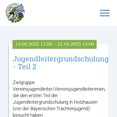
menu
Suchbegriffe
SUCHEN
19.09.2025 17:00 – 21.09.2025 13:00
Jugendleitergrundschulung
- Teil 2
Zielgruppe:
Vereinsjugendleiter/Vereinsjugendleiterinnen,
die den ersten Teil der
Jugendleitergrundschulung in Holzhausen
(von der Bayerischen Trachtenjugend)
besucht haben.