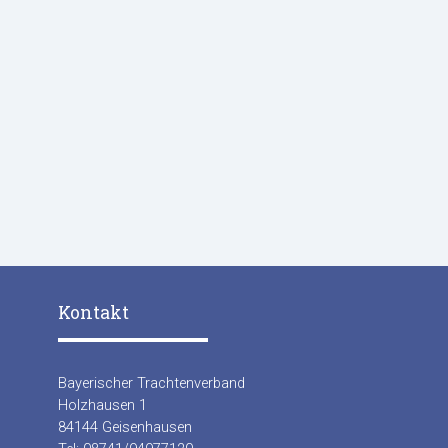
Kontakt
Bayerischer Trachtenverband
Holzhausen 1
84144 Geisenhausen