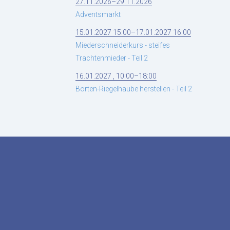
27.11.2026–29.11.2026
Adventsmarkt
15.01.2027 15:00–17.01.2027 16:00
Miederschneiderkurs - steifes
Trachtenmieder - Teil 2
16.01.2027 , 10:00–18:00
Borten-Riegelhaube herstellen - Teil 2