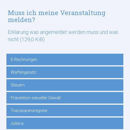
Muss ich meine Veranstaltung
melden?
Erklärung was angemeldet werden muss und was
nicht
(129,0 KiB)
E-Rechnungen
Navigation
Waffengesetz
überspringen
Steuern
Prävention sexueller Gewalt
Transparenzregister
Juleica