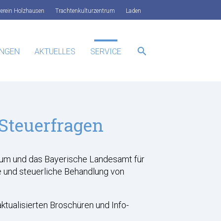
verein Holzhausen
Trachtenkulturzentrum
Laden
search
UNGEN
AKTUELLES
SERVICE
SUCHEN
 Steuerfragen
rium und das Bayerische Landesamt für
e und steuerliche Behandlung von
tualisierten Broschüren und Info-