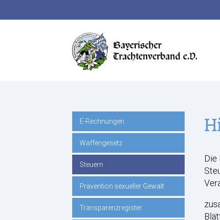
Suchbegriffe
H
E-Rechnungen
Navigation
Waffengesetz
überspringen
Die 
Steuern
Steu
Ver
Prävention sexueller Gewalt
zusa
Transparenzregister
Blät