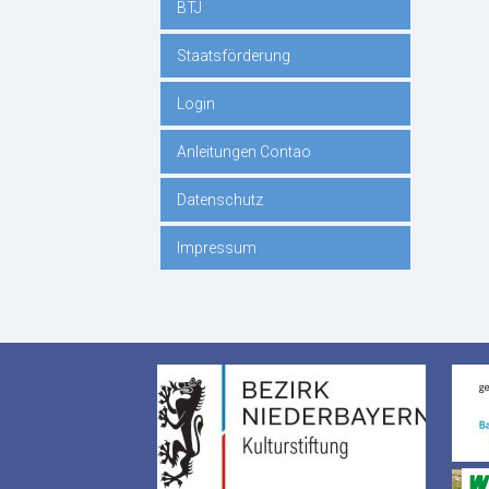
BTJ
Staatsförderung
Login
Anleitungen Contao
Datenschutz
Impressum