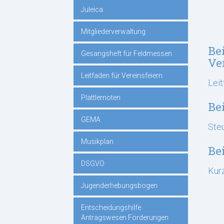
Juleica
Mitgliederverwaltung
Be
Gesangsheft für Feldmessen
Ve
Leitfaden für Vereinsfeiern
Leit
Plattlernoten
Be
GEMA
Steu
Musikplan
Be
DSGVO
Kurz
Jugenderhebungsbogen
Entscheidungshilfe
Antragswesen Förderungen