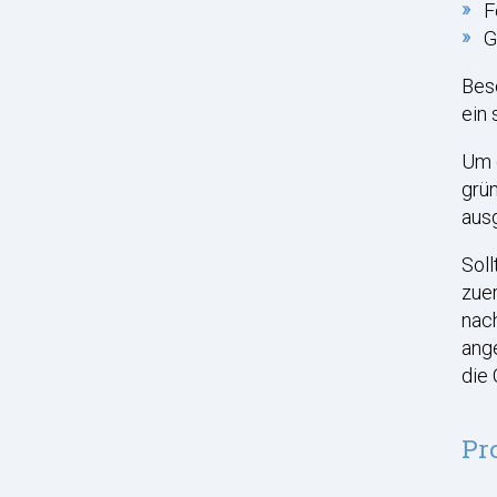
F
G
Beso
ein 
Um d
grün
aus
Soll
zue
nach
ange
die 
Pr