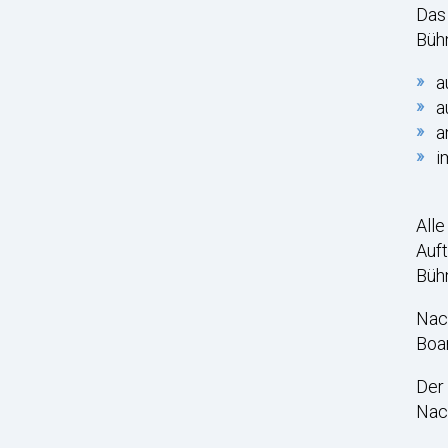
Das
Bühn
a
a
a
i
Alle
Auft
Bühn
Nac
Boar
Der 
Nac