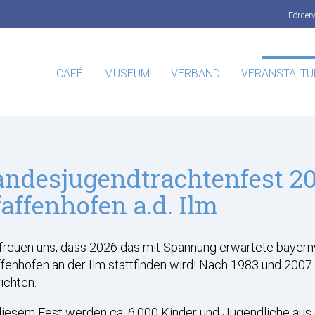
Förder
CAFÉ
MUSEUM
VERBAND
VERANSTALT
andesjugendtrachtenfest 20
faffenhofen a.d. Ilm
 freuen uns, dass 2026 das mit Spannung erwartete bayern
fenhofen an der Ilm stattfinden wird! Nach 1983 und 2007
ichten.
iesem Fest werden ca. 6.000 Kinder und Jugendliche aus 