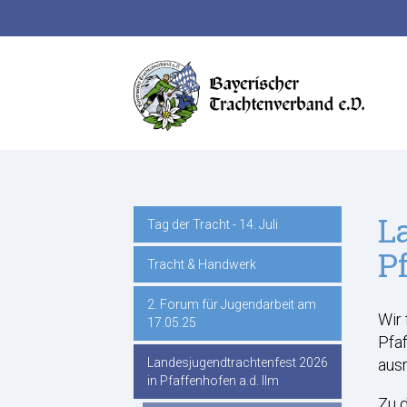
Suchbegriffe
L
Tag der Tracht - 14. Juli
Navigation
P
Tracht & Handwerk
überspringen
2. Forum für Jugendarbeit am
Wir
17.05.25
Pfaf
Landesjugendtrachtenfest 2026
ausr
in Pfaffenhofen a.d. Ilm
Zu d