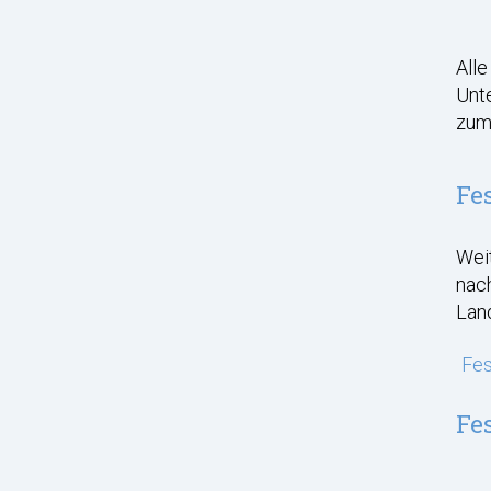
Alle
Unte
zum 
Fe
Weit
nac
Lan
Fes
Fe