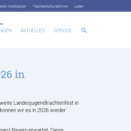
verein Holzhausen
Trachtenkulturzentrum
Laden
search
UNGEN
AKTUELLES
SERVICE
SUCHEN
26 in
weite Landesjugendtrachtenfest in
 können wir es in 2026 wieder
ganz Bayern erwartet. Diese