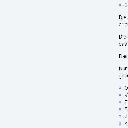
S
Die 
orie
Die 
das
Das
Nur 
geh
Q
V
E
F
Z
A