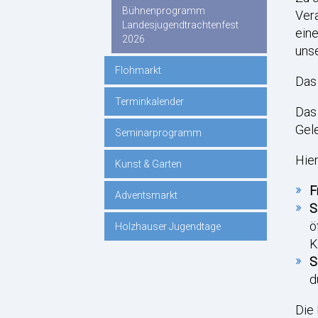
Bühnenprogramm
Vera
Landesjugendtrachtenfest
eine
2026
unse
Flohmarkt
Das 
Terminkalender
Das 
Gele
Seminarprogramm
Hier
Kunst & Garten
F
Adventsmarkt
S
ö
Holzhauser Jugendtage
K
S
d
Die