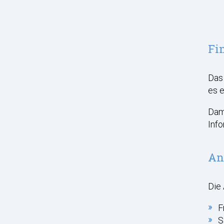
Fi
Das 
es e
Dami
Info
An
Die 
F
S