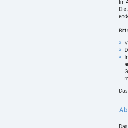
Im A
Die 
end
Bitt
V
D
I
a
G
m
Das 
Ab
Das 