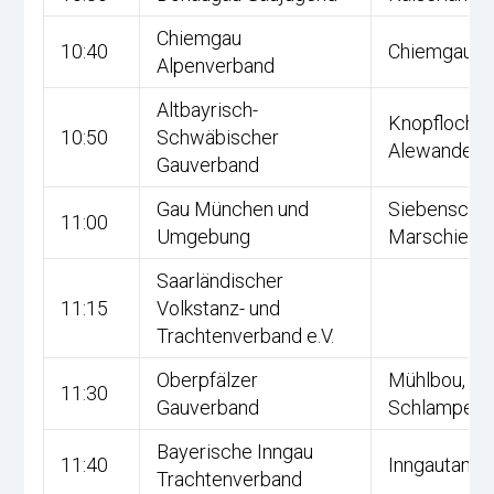
Chiemgau
10:40
Chiemgauer
Alpenverband
Altbayrisch-
Knopfloch,
10:50
Schwäbischer
Alewander
Gauverband
Gau München und
Siebenschrit
11:00
Umgebung
Marschierbo
Saarländischer
11:15
Volkstanz- und
Trachtenverband e.V.
Oberpfälzer
Mühlbou,
11:30
Gauverband
Schlampere
Bayerische Inngau
11:40
Inngautanz
Trachtenverband