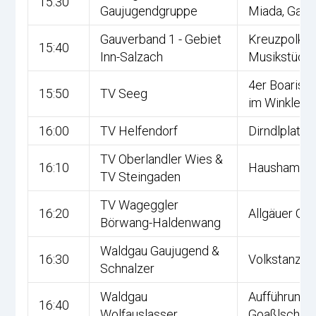
15:30
Gaujugendgruppe
Miada, Gaus
Gauverband 1 - Gebiet
Kreuzpolka,
15:40
Inn-Salzach
Musikstückl
4er Boarisch
15:50
TV Seeg
im Winkler
16:00
TV Helfendorf
Dirndlplattle
TV Oberlandler Wies &
16:10
Haushamme
TV Steingaden
TV Wageggler
16:20
Allgäuer Ga
Börwang-Haldenwang
Waldgau Gaujugend &
16:30
Volkstanz
Schnalzer
Waldgau
Aufführung 
16:40
Wolfauslasser
Goaßlschna