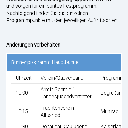
und sorgen für ein buntes Festprogramm.
Nachfolgend finden Sie die einzelnen
Programmpunkte mit den jeweiligen Auftrittsorten.
Änderungen vorbehalten!
Bühnenprogramm Hauptbühne
Uhrzeit
Verein/Gauverband
Programmp
Armin Schmid 1.
10:00
Begrüßung
Landesjugendvertreter
Trachtenverein
10:15
Mühlradl
Altusried
10:30
Donaugau Gaujugend
Kaiserlandle