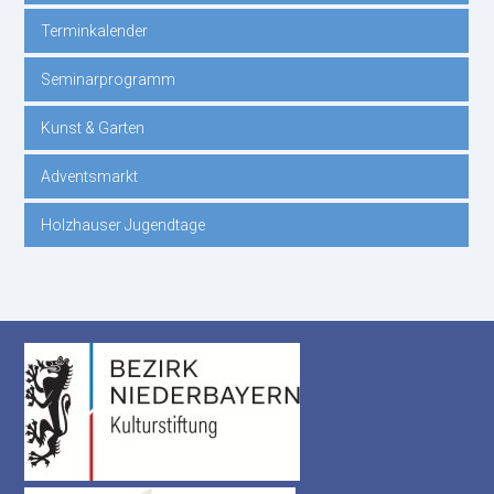
Terminkalender
Seminarprogramm
Kunst & Garten
Adventsmarkt
Holzhauser Jugendtage