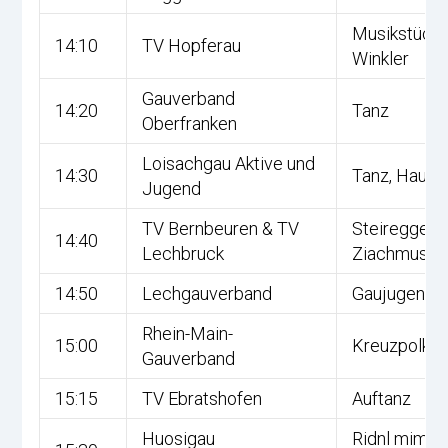
Musikstückl,
14:10
TV Hopferau
Winkler
Gauverband
14:20
Tanz
Oberfranken
Loisachgau Aktive und
14:30
Tanz, Haus
Jugend
TV Bernbeuren & TV
Steiregger,
14:40
Lechbruck
Ziachmus
14:50
Lechgauverband
Gaujugendt
Rhein-Main-
15:00
Kreuzpolka
Gauverband
15:15
TV Ebratshofen
Auftanz
Huosigau
Ridnl mim r