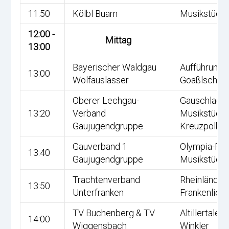
11:50
Kölbl Buam
Musikstück
12:00 -
Mittag
13:00
Bayerischer Waldgau
Aufführung 
13:00
Wolfauslasser
Goaßlschna
Oberer Lechgau-
Gauschlag,
13:20
Verband
Musikstückl,
Gaujugendgruppe
Kreuzpolka
Gauverband 1
Olympia-Pol
13:40
Gaujugendgruppe
Musikstückl
Trachtenverband
Rheinländer,
13:50
Unterfranken
Frankenlied
TV Buchenberg & TV
Altillertaler,
14:00
Wiggensbach
Winkler