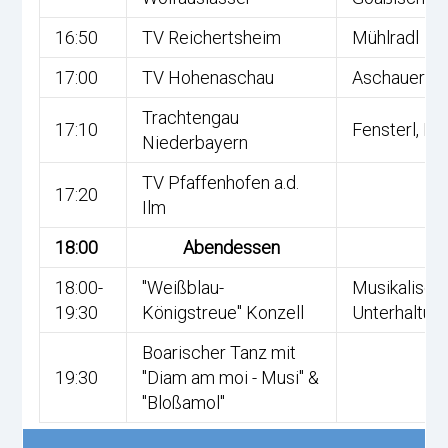
16:50
TV Reichertsheim
Mühlradl
17:00
TV Hohenaschau
Aschauer M
Trachtengau
17:10
Fensterl, Kr
Niederbayern
TV Pfaffenhofen a.d.
17:20
Ilm
18:00
Abendessen
18:00-
"Weißblau-
Musikalisch
19:30
Königstreue" Konzell
Unterhaltun
Boarischer Tanz mit
19:30
"Diam am moi - Musi" &
"Bloßamol"