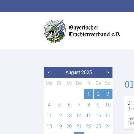
Suchbegriffe
<
August 2025
>
01
ntag
enstag
ttwoch
nnerstag
eitag
mstag
nntag
Mo
Di
Mi
Do
Fr
Sa
So
1
2
3
01
4
5
6
7
8
9
10
(Fr
11
12
13
14
15
16
17
Fes
19:
18
19
20
21
22
23
24