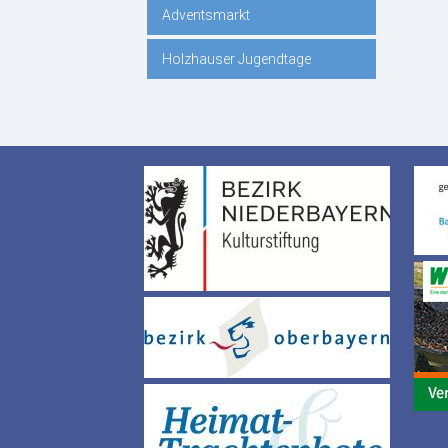
Adventsmarkt
Holzhauser Jugendtage