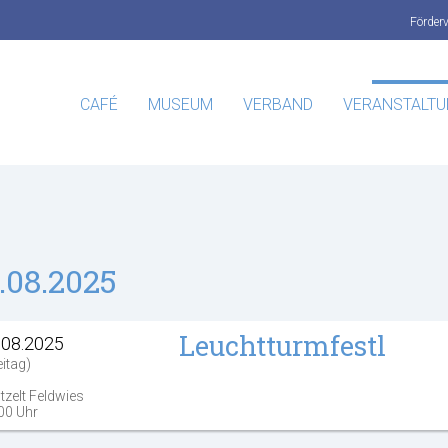
Förder
CAFÉ
MUSEUM
VERBAND
VERANSTALT
.08.2025
Leuchtturmfestl
.08.2025
eitag)
tzelt Feldwies
00 Uhr