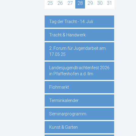
25
26
27
28
29
30
31
Tag der Tracht - 14. Juli
Navigation
Tracht & Handwerk
überspringen
2. Forum für Jugendarbeit am
17.05.25
Landesjugendtrachtenfest 2026
in Pfaffenhofen a.d. Ilm
Flohmarkt
Terminkalender
Seminarprogramm
Kunst & Garten