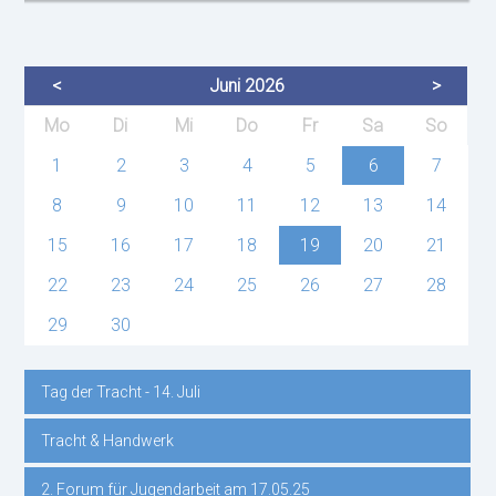
<
Juni 2026
>
ntag
enstag
ttwoch
nnerstag
eitag
mstag
nntag
Mo
Di
Mi
Do
Fr
Sa
So
1
2
3
4
5
6
7
8
9
10
11
12
13
14
15
16
17
18
19
20
21
22
23
24
25
26
27
28
29
30
Tag der Tracht - 14. Juli
Navigation
Tracht & Handwerk
überspringen
2. Forum für Jugendarbeit am 17.05.25