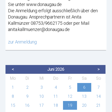
Sie unter www.donaugau.de
Die Anmeldung erfolgt ausschließlich über den
Donaugau. Ansprechpartnerin ist Anita
Kallmünzer 08753/9662175 oder per Mail
anita.kallmuenzer@donaugau.de
zur Anmeldung
<
Juni 2026
>
ntag
enstag
ttwoch
nnerstag
eitag
mstag
nntag
Mo
Di
Mi
Do
Fr
Sa
So
1
2
3
4
5
6
7
8
9
10
11
12
13
14
15
16
17
18
19
20
21