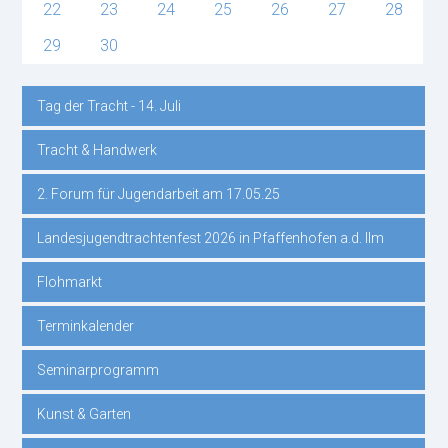
22
23
24
25
26
27
28
29
30
Tag der Tracht - 14. Juli
Navigation
Tracht & Handwerk
überspringen
2. Forum für Jugendarbeit am 17.05.25
Landesjugendtrachtenfest 2026 in Pfaffenhofen a.d. Ilm
Flohmarkt
Terminkalender
Seminarprogramm
Kunst & Garten