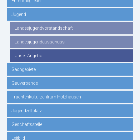
Ehrenmitglieder
überspringen
Jugend
Landesjugendvorstandschaft
Landesjugendausschuss
Unser Angebot
Sachgebiete
Gauverbände
Trachtenkulturzentrum Holzhausen
Jugendzeltplatz
Geschäftsstelle
Leitbild