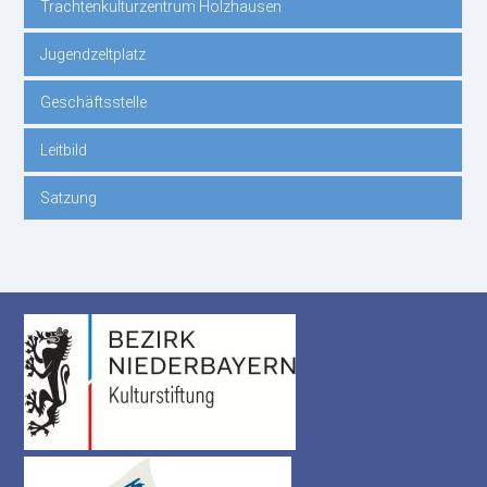
Trachtenkulturzentrum Holzhausen
Jugendzeltplatz
Geschäftsstelle
Leitbild
Satzung