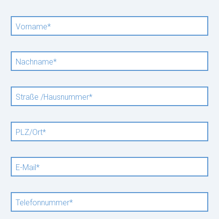
Pflichtfeld
Vorname
*
Pflichtfeld
Nachname
*
Pflichtfeld
Straße /Hausnummer
*
Pflichtfeld
PLZ/Ort
*
Pflichtfeld
E-Mail
*
Pflichtfeld
Telefonnummer
*