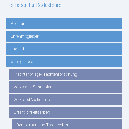
Leitfaden für Redakteure
Vorstand
Navigation
Ehrenmitglieder
überspringen
Jugend
Sachgebiete
Trachtenpflege-Trachtenforschung
Volkstanz-Schuhplattler
Volkslied-Volksmusik
Öffentlichkeitsarbeit
Der Heimat- und Trachtenbote