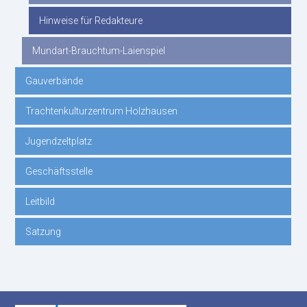
Hinweise für Redakteure
Mundart-Brauchtum-Laienspiel
Gauverbände
Trachtenkulturzentrum Holzhausen
Jugendzeltplatz
Geschäftsstelle
Leitbild
Satzung