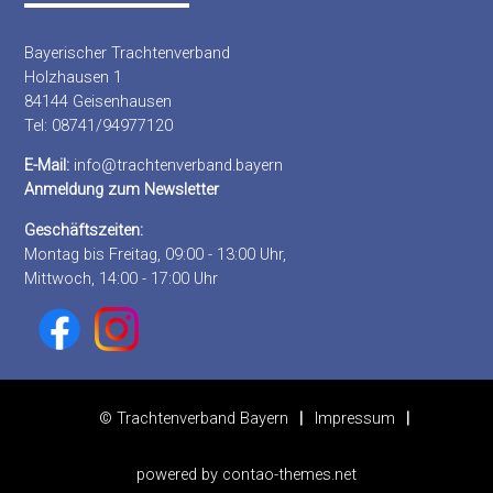
Bayerischer Trachtenverband
Holzhausen 1
84144 Geisenhausen
Tel: 08741/94977120
E-Mail:
info@trachtenverband.bayern
Anmeldung zum Newsletter
Geschäftszeiten:
Montag bis Freitag, 09:00 - 13:00 Uhr,
Mittwoch, 14:00 - 17:00 Uhr
© Trachtenverband Bayern
Impressum
powered by
contao-themes.net