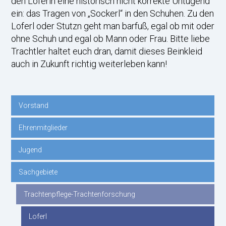
den Loferln eine historisch nicht korrekte Untugend
ein: das Tragen von „Sockerl“ in den Schuhen. Zu den
Loferl oder Stutzn geht man barfuß, egal ob mit oder
ohne Schuh und egal ob Mann oder Frau. Bitte liebe
Trachtler haltet euch dran, damit dieses Beinkleid
auch in Zukunft richtig weiterleben kann!
Vorstand
Navigation
Ehrenmitglieder
überspringen
Jugend
Sachgebiete
Trachtenpflege-Trachtenforschung
Loferl