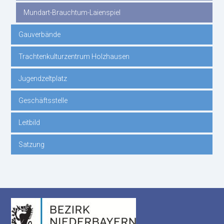
Mundart-Brauchtum-Laienspiel
Gauverbände
Trachtenkulturzentrum Holzhausen
Jugendzeltplatz
Geschäftsstelle
Leitbild
Satzung