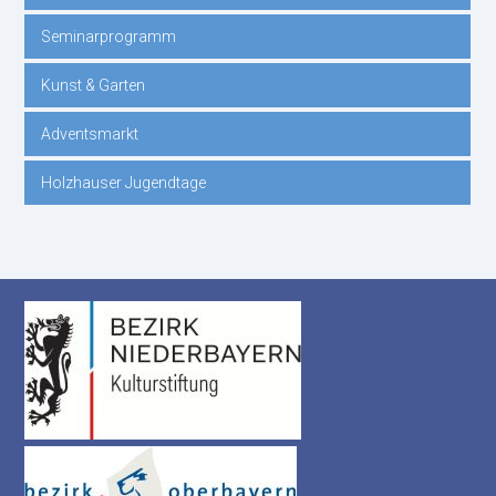
Seminarprogramm
Kunst & Garten
Adventsmarkt
Holzhauser Jugendtage