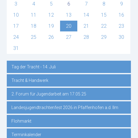
3
4
5
6
7
8
9
10
11
12
13
14
15
16
17
18
19
20
21
22
23
24
25
26
27
28
29
30
31
Tag der Tracht - 14. Juli
Navigation
Tracht & Handwerk
überspringen
2. Forum für Jugendarbeit am 17.05.25
Landesjugendtrachtenfest 2026 in Pfaffenhofen a.d. Ilm
Flohmarkt
Terminkalender