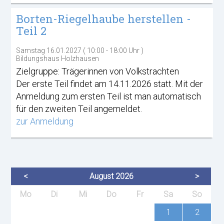
Borten-Riegelhaube herstellen -
Teil 2
Samstag 16.01.2027 ( 10:00 - 18:00 Uhr )
Bildungshaus Holzhausen
Zielgruppe: Trägerinnen von Volkstrachten
Der erste Teil findet am 14.11.2026 statt. Mit der
Anmeldung zum ersten Teil ist man automatisch
für den zweiten Teil angemeldet.
zur Anmeldung
<
August 2026
>
ntag
enstag
ttwoch
nnerstag
eitag
mstag
nntag
Mo
Di
Mi
Do
Fr
Sa
So
1
2