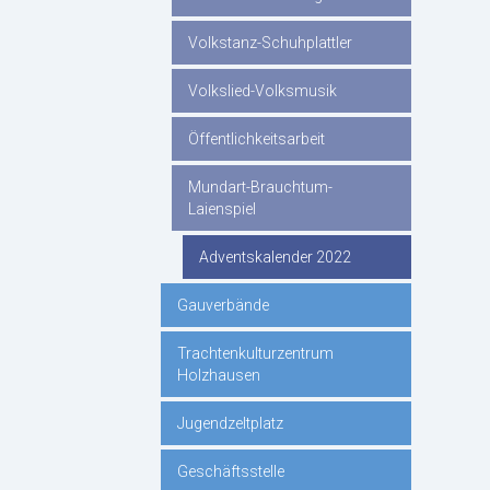
Volkstanz-Schuhplattler
Volkslied-Volksmusik
Öffentlichkeitsarbeit
Mundart-Brauchtum-
Laienspiel
Adventskalender 2022
Gauverbände
Trachtenkulturzentrum
Holzhausen
Jugendzeltplatz
Geschäftsstelle