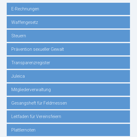
E-Rechnungen
Navigation
Waffengesetz
überspringen
Steuern
Prävention sexueller Gewalt
Transparenzregister
Juleica
Mitgliederverwaltung
Gesangsheft für Feldmessen
Leitfaden für Vereinsfeiern
Plattlernoten