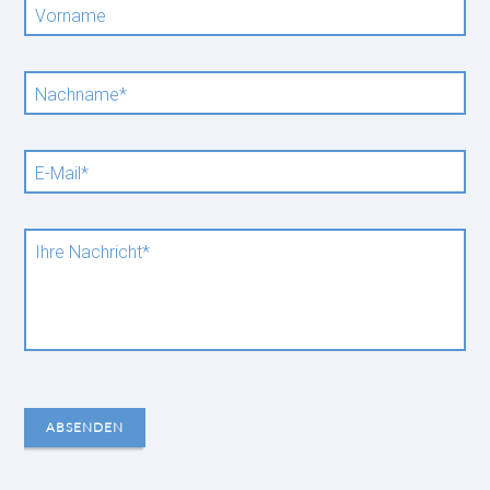
Vorname
Pflichtfeld
Nachname
*
Pflichtfeld
E-Mail
*
Pflichtfeld
Ihre Nachricht
*
ABSENDEN