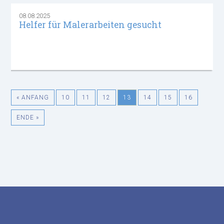
08.08.2025
Helfer für Malerarbeiten gesucht
« ANFANG
10
11
12
13
14
15
16
ENDE »