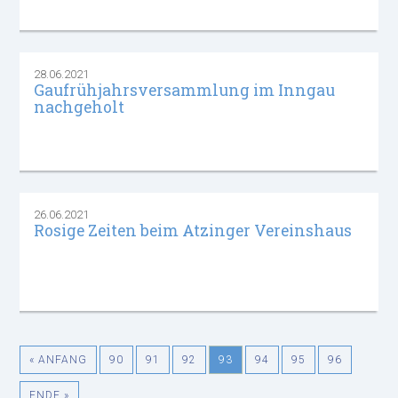
28.06.2021
Gaufrühjahrsversammlung im Inngau
nachgeholt
26.06.2021
Rosige Zeiten beim Atzinger Vereinshaus
« ANFANG
90
91
92
93
94
95
96
ENDE »