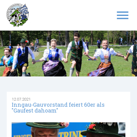
menu
Suchbegriffe
SUCHEN
12.07.2021
Inngau-Gauvorstand feiert 60er als
"Gaufest dahoam"