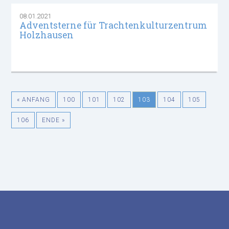
08.01.2021
Adventsterne für Trachtenkulturzentrum
Holzhausen
« ANFANG
100
101
102
103
104
105
106
ENDE »