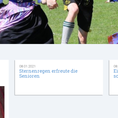
08.01.2021
08
Sternenregen erfreute die
E
Senioren
s