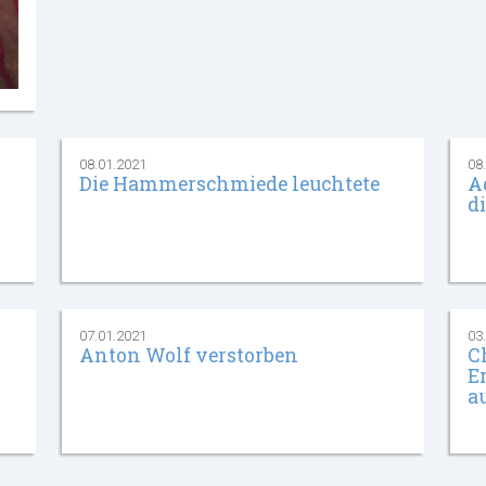
08.01.2021
08
Die Hammerschmiede leuchtete
A
d
07.01.2021
03
Anton Wolf verstorben
C
E
a