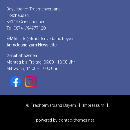
Bayerischer Trachtenverband
Holzhausen 1
84144 Geisenhausen
Tel: 08741/94977120
E-Mail:
info@trachtenverband.bayern
Anmeldung zum Newsletter
Geschäftszeiten:
Montag bis Freitag, 09:00 - 13:00 Uhr,
Mittwoch, 14:00 - 17:00 Uhr
© Trachtenverband Bayern
Impressum
powered by
contao-themes.net