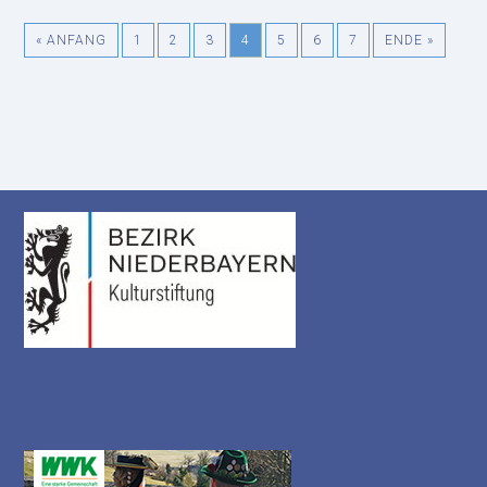
« ANFANG
1
2
3
4
5
6
7
ENDE »