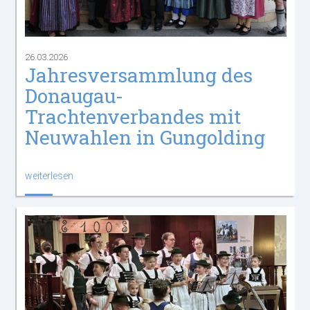
26.03.2026
Jahresversammlung des
Donaugau-
Trachtenverbandes mit
Neuwahlen in Gungolding
weiterlesen