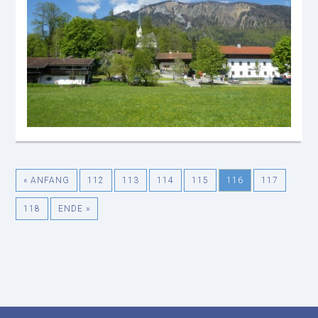
« ANFANG
112
113
114
115
116
117
118
ENDE »