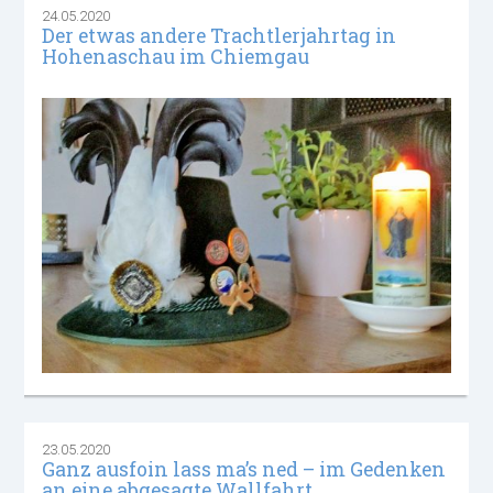
24.05.2020
Der etwas andere Trachtlerjahrtag in
Hohenaschau im Chiemgau
23.05.2020
Ganz ausfoin lass ma’s ned – im Gedenken
an eine abgesagte Wallfahrt