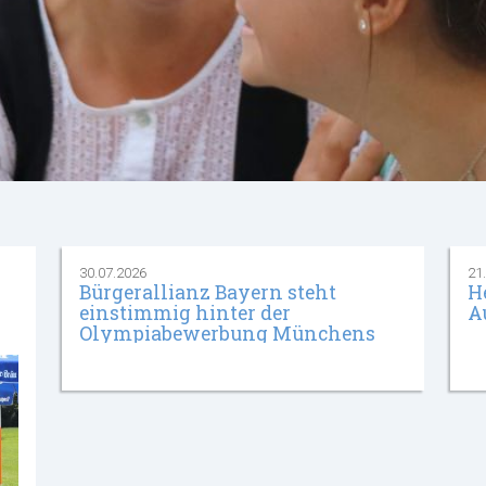
30.07.2026
21
Bürgerallianz Bayern steht
H
einstimmig hinter der
A
Olympiabewerbung Münchens