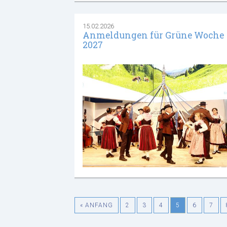
15.02.2026
Anmeldungen für Grüne Woche
2027
« ANFANG
2
3
4
5
6
7