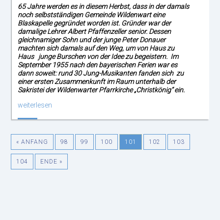
65 Jahre werden es in diesem Herbst, dass in der damals
noch selbstständigen Gemeinde Wildenwart eine
Blaskapelle gegründet worden ist. Gründer war der
damalige Lehrer Albert Pfaffenzeller senior. Dessen
gleichnamiger Sohn und der junge Peter Donauer
machten sich damals auf den Weg, um von Haus zu
Haus junge Burschen von der Idee zu begeistern. Im
September 1955 nach den bayerischen Ferien war es
dann soweit: rund 30 Jung-Musikanten fanden sich zu
einer ersten Zusammenkunft im Raum unterhalb der
Sakristei der Wildenwarter Pfarrkirche „Christkönig“ ein.
weiterlesen
« ANFANG
98
99
100
101
102
103
104
ENDE »